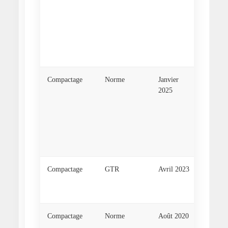
compact
Méthod
pénétro
dynami
énergie
»
Compactage
Norme
Janvier
NF P 11
2025
Terrass
Classifi
complé
des mat
de terr
»
Compactage
GTR
Avril 2023
Nouvea
guides r
GTR1 e
Compactage
Norme
Août 2020
NF P 9
Chaussé