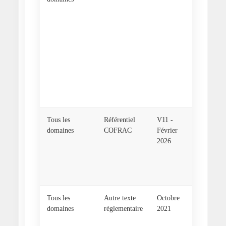
: 2026 
Exigenc
le
fonctio
de diffé
types
d'organ
procéda
l'inspec
Tous les
Référentiel
V11 -
GEN RE
domaines
COFRAC
Février
Règles
2026
général
d'utilis
la marq
COFRA
Tous les
Autre texte
Octobre
Fascicu
domaines
réglementaire
2021
« CCTG
Ouvrag