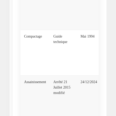
des tran
réfectio
chaussé
Sétra d
1994
Compactage
Guide
Mai 1994
Guide
technique
techniq
remblay
tranchée
réfectio
chaussé
Sétra
Assainissement
Arrêté 21
24/12/2024
Arrêté 
Juillet 2015
Juillet 
modifié
modifié 
à la col
transpor
traitem
eaux us