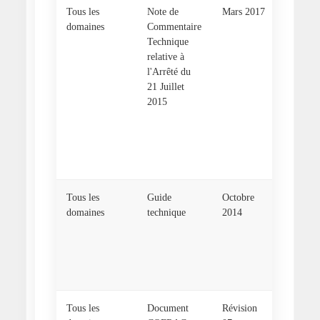
Tous les
Note de
Mars 2017
Fiche 1
domaines
Commentaire
Récepti
Technique
travaux
relative à
accrédit
l'Arrêté du
COFRA
21 Juillet
Commen
2015
techniq
l'AM d
21/07/2
Partie 1
Concep
Tous les
Guide
Octobre
Guide
domaines
technique
2014
techniq
la récep
réseaux
d'assai
neufs de
Tous les
Document
Révision
INS RE