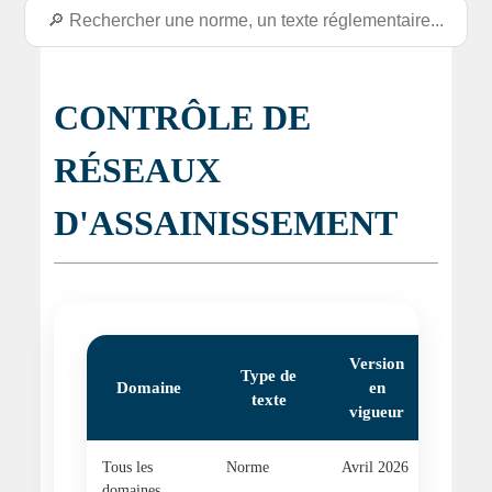
CONTRÔLE DE
RÉSEAUX
D'ASSAINISSEMENT
Version
Type de
Tex
Domaine
en
texte
réfé
vigueur
Tous les
Norme
Avril 2026
Norme
domaines
ISO/CE