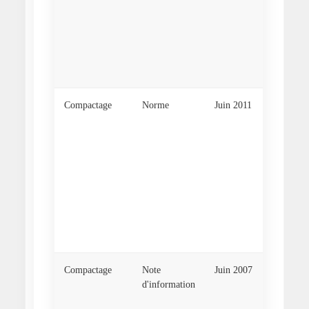
dépenda
Tranché
ouvertu
remblay
réfectio
Compactage
Norme
Juin 2011
Norme 
94-063 
Contrôl
qualité
compact
Méthod
pénétro
dynami
énergie
constan
Compactage
Note
Juin 2007
Complé
d'information
guide t
de remb