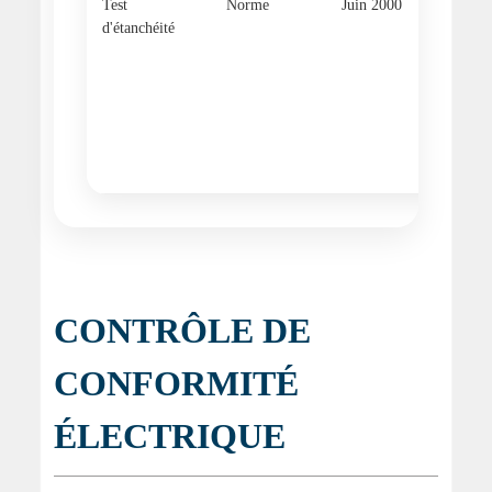
Test
Norme
Juin 2000
NF EN 
d'étanchéité
Aliment
eau - E
pour le
extérie
bâtimen
leurs
composa
CONTRÔLE DE
CONFORMITÉ
ÉLECTRIQUE